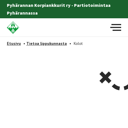
Pyhärannan Korpiankkurit ry - Partiotoimintaa
Pyhärannassa
Etusivulle
-
Etusivu
•
Tietoa lippukunnasta
•
Kolot