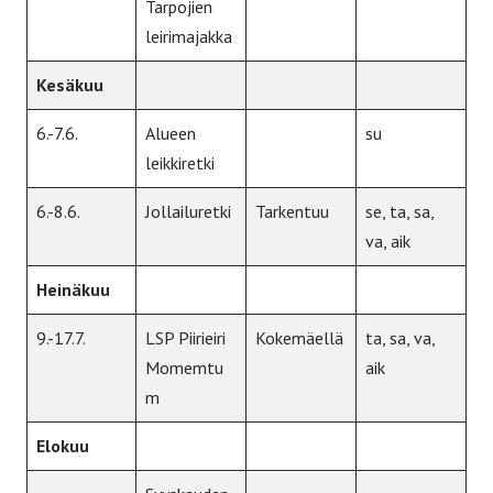
Tarpojien
leirimajakka
Kesäkuu
6.-7.6.
Alueen
su
leikkiretki
6.-8.6.
Jollailuretki
Tarkentuu
se, ta, sa,
va, aik
Heinäkuu
9.-17.7.
LSP Piirieiri
Kokemäellä
ta, sa, va,
Momemtu
aik
m
Elokuu