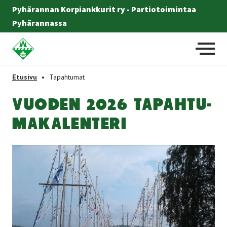
Pyhärannan Korpiankkurit ry - Partiotoimintaa
Pyhärannassa
Etusivulle
-
Etusivu
•
Tapahtumat
VUO­DEN 2026 TA­PAH­TU­
MA­KA­LEN­TE­RI