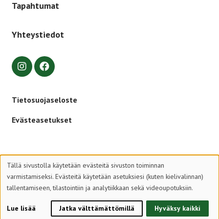
Tapahtumat
Yhteystiedot
Tietosuojaseloste
Evästeasetukset
Tällä sivustolla käytetään evästeitä sivuston toiminnan
varmistamiseksi. Evästeitä käytetään asetuksiesi (kuten kielivalinnan)
tallentamiseen, tilastointiin ja analytiikkaan sekä videoupotuksiin.
© 2026 Suomen Partiolaiset – Finlands Scouter ry
Lue lisää
Jatka välttämättömillä
Hyväksy kaikki