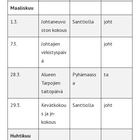
Maaliskuu
1.3.
Johtaneuvo
Santtiolla
joht
ston kokous
7.3.
Johtajien
joht
virkistyspäiv
ä
28.3.
Alueen
Pyhämaass
ta
Tarpojien
a
taitopäivä
29.3.
Kevätkokou
Santtiolla
joht
s ja jn-
kokous
Huhtikuu