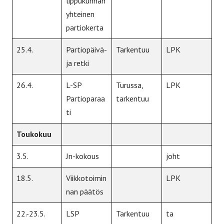
lippukunnan
yhteinen
partiokerta
25.4.
Partiopäivä-
Tarkentuu
LPK
ja retki
26.4.
L-SP
Turussa,
LPK
Partioparaa
tarkentuu
ti
Toukokuu
3.5.
Jn-kokous
joht
18.5.
Viikkotoimin
LPK
nan päätös
22.-23.5.
LSP
Tarkentuu
ta