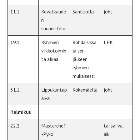
11.1.
Kevätkaude
Santtiolla
joht
n
suunnittelu
19.1.
Ryhmien
Rohdaisissa
LPK
viikkotoimin
ja sen
ta alkaa
jälkeen
ryhmien
mukaisesti
31.1.
Lippukuntap
Kokemäellä
joht
äivä
Helmikuu
22.2.
Masterchef
ta, sa, va,
-Pyko
aik