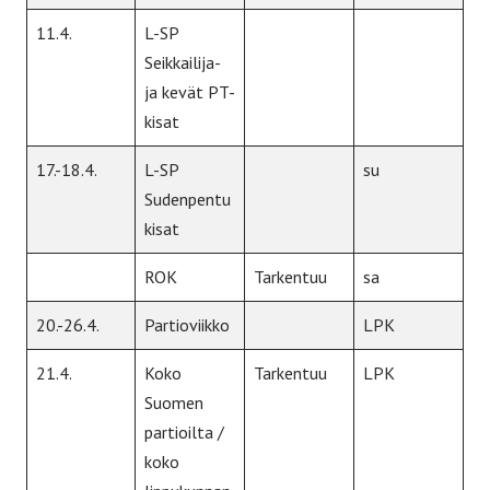
11.4.
L-SP
Seikkailija-
ja kevät PT-
kisat
17.-18.4.
L-SP
su
Sudenpentu
kisat
ROK
Tarkentuu
sa
20.-26.4.
Partioviikko
LPK
21.4.
Koko
Tarkentuu
LPK
Suomen
partioilta /
koko