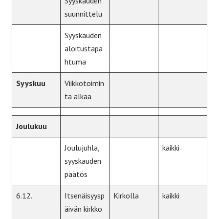
Syyskauden
suunnittelu
Syyskauden
aloitustapa
htuma
Syyskuu
Viikkotoimin
ta alkaa
Joulukuu
Joulujuhla,
kaikki
syyskauden
päätös
6.12.
Itsenäisyysp
Kirkolla
kaikki
äivän kirkko