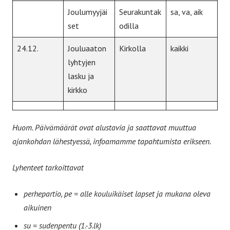
Joulumyyjäi
Seurakuntak
sa, va, aik
set
odilla
24.12.
Jouluaaton
Kirkolla
kaikki
lyhtyjen
lasku ja
kirkko
Huom. Päivämäärät ovat alustavia ja saattavat muuttua
ajankohdan lähestyessä, infoamamme tapahtumista erikseen.
Lyhenteet tarkoittavat
perhepartio, pe = alle kouluikäiset lapset ja mukana oleva
aikuinen
su = sudenpentu (1.-3.lk)