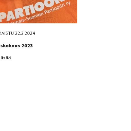
KAISTU 22.2.2024
skokous 2023
skokous
lisää
3