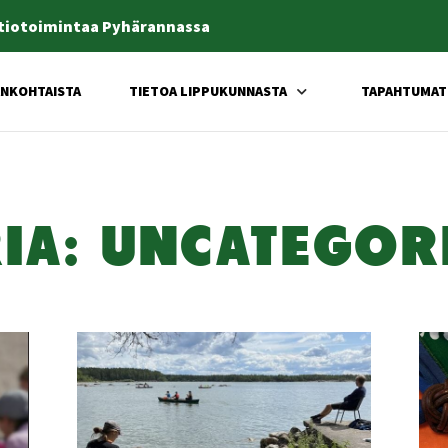
rtiotoimintaa Pyhärannassa
ANKOHTAISTA
TIETOA LIPPUKUNNASTA
TAPAHTUMAT
RIA: UNCA­TE­GO­