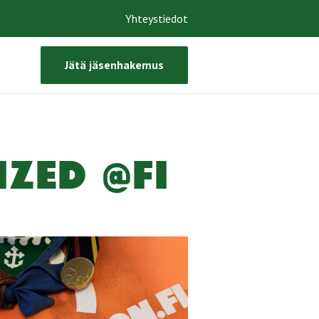
Yhteystiedot
Jätä jäsenhakemus
RIZED @FI