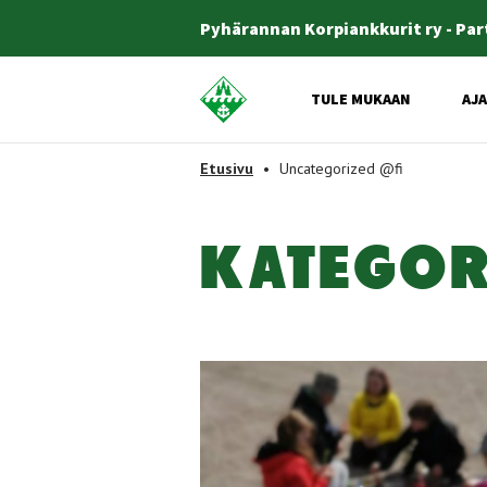
Pyhärannan Korpiankkurit ry - Pa
Etusivulle
TULE MUKAAN
AJ
-
Etusivu
•
Uncategorized @fi
KA­TE­GO­