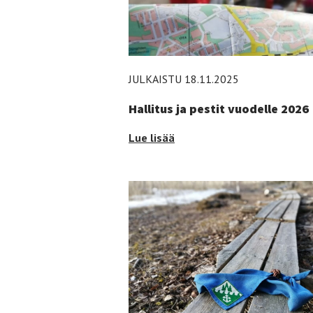
JULKAISTU 18.11.2025
Hallitus ja pestit vuodelle 2026
Hallitus
Lue lisää
ja
pestit
vuodelle
2026
-