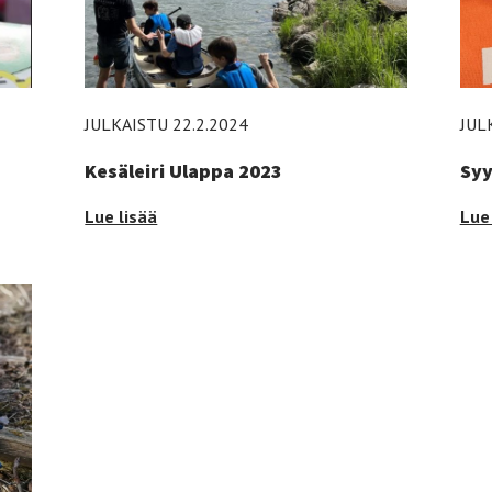
JULKAISTU 22.2.2024
JUL
Kesäleiri Ulappa 2023
Syy
Kesäleiri
Syy
Lue lisää
Lue 
Ulappa
202
2023
-
-